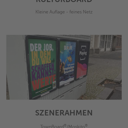
Kleine Auflage - feines Netz
SZENERAHMEN
®
®
TownBoard
/Moskito