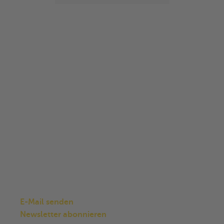
Adresse
Stadtkultur Berlin GmbH
Schlesische Straße 26
Aufgang D/EG
10997 Berlin Kreuzberg
Kontakt
Telefon +49 30 8090 6270
E-Mail senden
Newsletter abonnieren