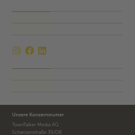
Geschäftszeiten
MO - DO
10:00 - 18:00 Uhr
FR
10:00 - 16:00 Uhr
Anlieferzeiten
MO - DO
10:00 - 17:00 Uhr
FR
10:00 - 15:00 Uhr
Unsere Konzernmutter
TownTalker Media AG
Schanzenstraße 39/D8