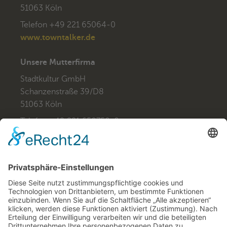
51063 Köln
Telefon +49 221 65064-0
www.towntalker.de
Unsere Mutterfirma
Stadtkultur GmbH
Schanzenstraße 39/D8
51063 Köln
Telefon +49 221 650750-0
www.stadtkultur.de
Unsere Schwesterfirma in Stuttgart
Stadtkultur Stuttgart GmbH
Kölner Straße 28
70376 Stuttgart
Telefon +49 711 53069140